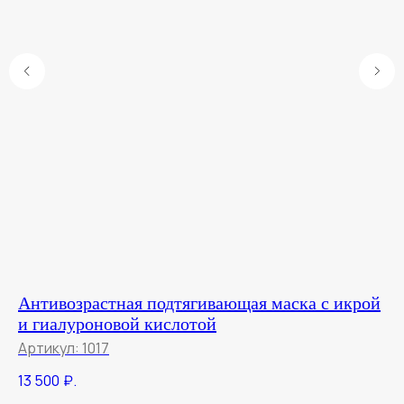
Антивозрастная подтягивающая маска с икрой
С
и гиалуроновой кислотой
Ар
Артикул:
1017
14
13 500
₽.