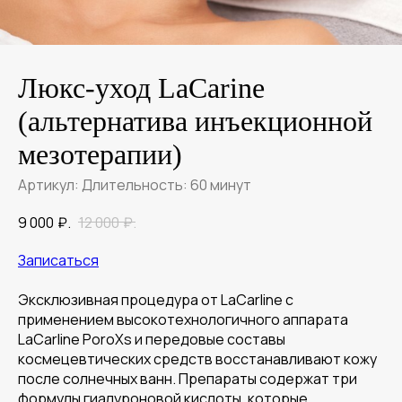
Люкс-уход LaCarine
(альтернатива инъекционной
мезотерапии)
Артикул:
Длительность: 60 минут
9 000
₽.
12 000
₽.
Записаться
Эксклюзивная процедура от LaCarline с
применением высокотехнологичного аппарата
LaCarline PoroXs и передовые составы
космецевтических средств восстанавливают кожу
после солнечных ванн. Препараты содержат три
формулы гиалуроновой кислоты, которые