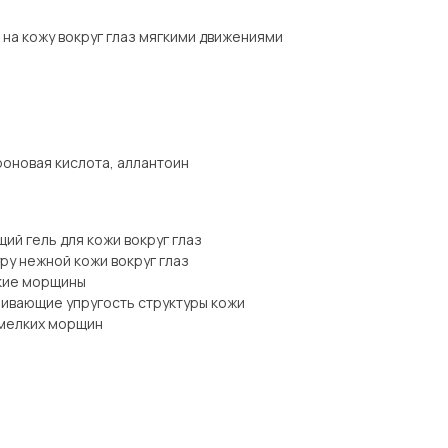
 на кожу вокруг глаз мягкими движениями
роновая кислота, аллантоин
й гель для кожи вокруг глаз
ру нежной кожи вокруг глаз
кие морщины
ивающие упругость структуры кожи
 мелких морщин