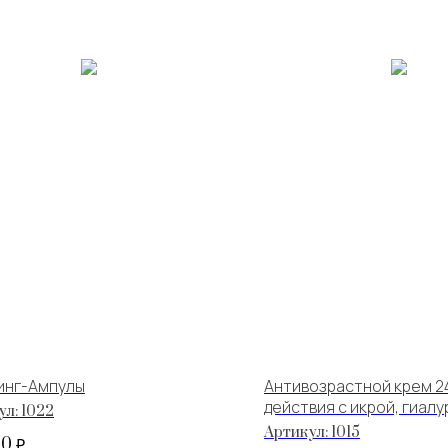
инг-Ампулы
Антивозрастной крем 2
действия с икрой, гиал
ул:
1022
кислотой и сывороткой
Артикул:
1015
00
₽.