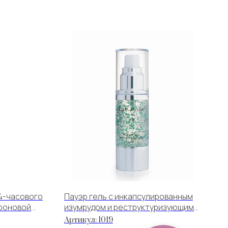
4-часового
Пауэр гель с инкапсулированным
уроновой
изумрудом и реструктуризующим
малахитом
Артикул:
1019