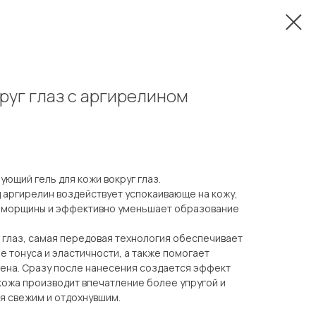
круг глаз с аргирелином
ющий гель для кожи вокруг глаз.
 аргирелин воздействует успокаивающе на кожу,
 морщины и эффективно уменьшает образование
г глаз, самая передовая технология обеспечивает
 тонуса и эластичности, а также помогает
гена. Сразу после нанесения создается эффект
 кожа производит впечатление более упругой и
ся свежим и отдохнувшим.