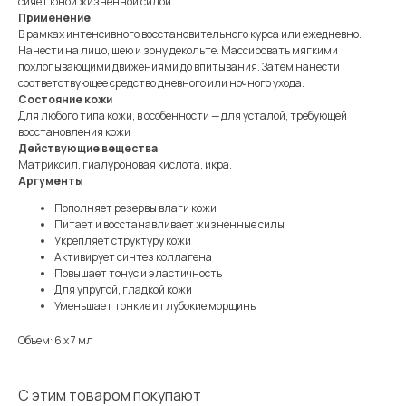
сияет юной жизненной силой.
Применение
В рамках интенсивного восстановительного курса или ежедневно.
Нанести на лицо, шею и зону декольте. Массировать мягкими
похлопывающими движениями до впитывания. Затем нанести
соответствующее средство дневного или ночного ухода.
Состояние кожи
Для любого типа кожи, в особенности — для усталой, требующей
восстановления кожи
Действующие вещества
Матриксил, гиалуроновая кислота, икра.
Аргументы
Пополняет резервы влаги кожи
Питает и восстанавливает жизненные силы
Укрепляет структуру кожи
Активирует синтез коллагена
Повышает тонус и эластичность
Для упругой, гладкой кожи
Уменьшает тонкие и глубокие морщины
Объем: 6 х 7 мл
С этим товаром покупают