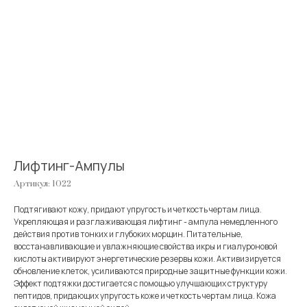
Лифтинг-Ампулы
Артикул:
1022
Подтягивают кожу, придают упругость и четкость чертам лица.
Укрепляющая и разглаживающая лифтинг - ампула немедленного
действия против тонких и глубоких морщин. Питательные,
восстанавливающие и увлажняющие свойства икры и гиалуроновой
кислоты активируют энергетические резервы кожи. Активизируется
обновление клеток, усиливаются природные защитные функции кожи.
Эффект подтяжки достигается с помощью улучшающих структуру
пептидов, придающих упругость коже и четкость чертам лица. Кожа