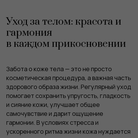
КОМБО-ПРОЦЕДУРЫ
Уход за телом: красота и
гармония
МАССАЖ
в каждом прикосновении
УХОД ЗА ЛИЦОМ
Забота о коже тела — это не просто
​ОТЕЛЬ "ПОЛЕТ ЧАЙКИ"
Виноградная улица, 33/3
косметическая процедура, а важная часть
​ЖК ПОКРОВСКИЙ ПАРК
здорового образа жизни. Регулярный уход
Депутатская улица, 10д
помогает сохранить упругость, гладкость
​БУТИК-ОТЕЛЬ "PINSKIY"
и сияние кожи, улучшает общее
​Эстонская улица, 43
самочувствие и дарит ощущение
Связь с нами
гармонии. В условиях стресса и
ускоренного ритма жизни кожа нуждается