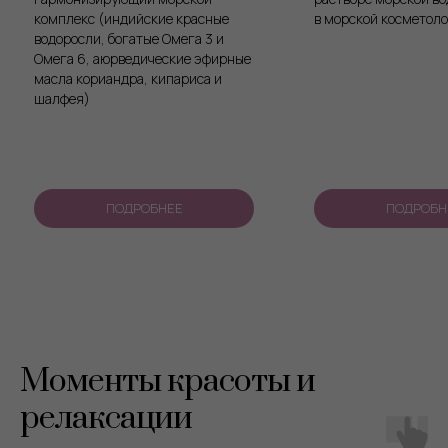
(индийские красные
в морской косметологии.
, богатые Омега 3 и
аюрведические эфирные
иандра, кипариса и
ПОДРОБНЕЕ
ПОДРОБНЕЕ
Моменты красоты и
релаксации