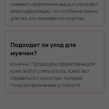
снимают напряжение мышц и улучшают
микроциркуляцию, что особенно важно
для тех, кто занимается спортом.
8 (918) 600-24-75
lacarine8@gmail.com
Цены
"
Подходит ли уход для
Акции
мужчин?
Отзывы
Блог
Конечно. Процедуры эффективны для
кожи любого типа и пола, помогают
Вопросы и ответы
справиться с сухостью, потерей
Контакты
тонуса и признаками усталости.
Сертификаты
УХОД ЗА ТЕЛОМ