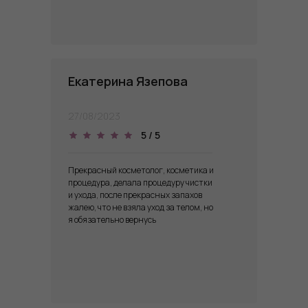
​Екатерина Язепова
27/08/2023
5 / 5
Прекрасный косметолог, косметика и
процедура, делала процедуру чистки
и ухода, после прекрасных запахов
жалею, что не взяла уход за телом, но
я обязательно вернусь