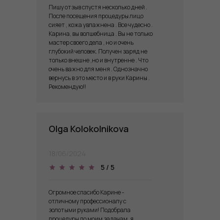
Пишу отзыв спустя несколько дней .
После посещения процедуры лицо
сияет , кожа увлажнена . Все чудесно .
Карина, вы волшебница . Вы не только
мастер своего дела , но и очень
глубокий человек. Получен заряд не
только внешне ,но и внутренне . Что
очень важно для меня . Однозначно
вернусь в это место и в руки Карины .
Рекомендую!!
Olga Kolokolnikova
18/06/2024
5 / 5
Огромное спасибо Карине -
отличному профессионалу с
золотыми руками! Подобрала
процедуры по моим задачам, я