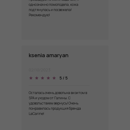
однозначно помолодела, кожа
подтянулась и посвежела!
Рекомендую!
​ksenia amaryan
02/10/2023
5 / 5
Осталась очень довольна визитом в
SPA и уходом от Галины. С
удовольствием вернусь! Очень
понравилась продукция бренда
LaCarine!