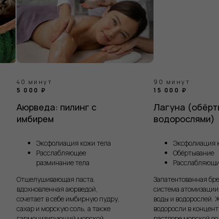
т
90 минут
15 000 ₽
а: пилинг с
Лагуна (обёртывание с
м
водорослями)
фолиация кожи тела
Эксфолиация кожи тела
слабляющее
Обёртывание
минание тела
Расслабляющий спа-уход
вающая паста,
Запатентованная брендом
нная аюрведой,
система атомизации морской
в себе имбирную пудру,
воды и водорослей. Живые
рскую соль, а также
водоросли в концентрированном
ирующий морской
растворе морской воды — ноу-хау