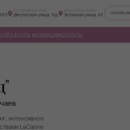
ЖК ПОКРОВСКИЙ ПАРК
БУТИК-ОТЕЛЬ "PINSKIY"
СКАЧАТЬ А
33/3
Депутатская улица, 10д
Эстонская улица, 43
О-ПРОЦЕДУРЫ
ЦЕНЫ
АКЦИИ
КОНТАКТЫ
д"
учаев
нг, интенсивное
ствами LaCarine.