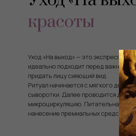
Уход «На выхо
красоты
Уход «На выход» — это экспресс-реш
идеально подходит перед важной вс
придать лицу сияющий вид.
Ритуал начинается с мягкого демаки
сыворотки. Далее проводится делика
микроциркуляцию. Питательная маска
нанесение премиальных средств на л