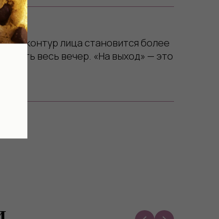
ть, а контур лица становится более
истать весь вечер. «На выход» — это
и