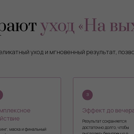
ирают
уход «На вы
ликатный уход и мгновенный результат, позво
мплексное
Эффект до вечер
йствие
Результат сохраняется
достаточно долго, чтобы
инг, маска и финальный
выглядеть безупречно в