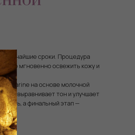
енной
 в кратчайшие сроки. Процедура
 нужно мгновенно освежить кожу и
в LaCarine на основе молочной
етки, выравнивает тон и улучшает
угость, а финальный этап —
ьтат.