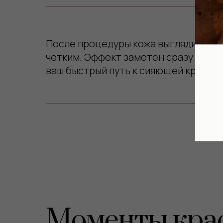
После процедуры кожа выглядит свеж
чётким. Эффект заметен сразу и сохр
ваш быстрый путь к сияющей красоте
Моменты крас