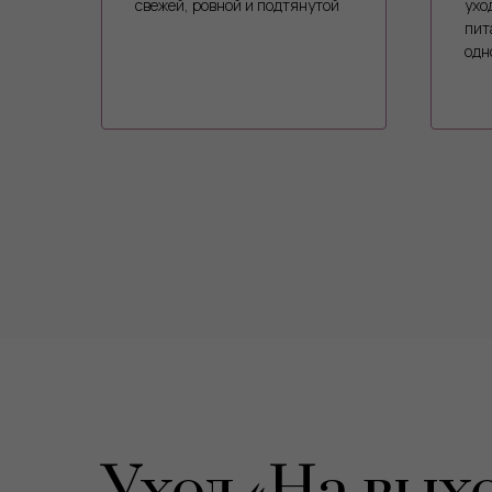
свежей, ровной и подтянутой
ухо
пит
одн