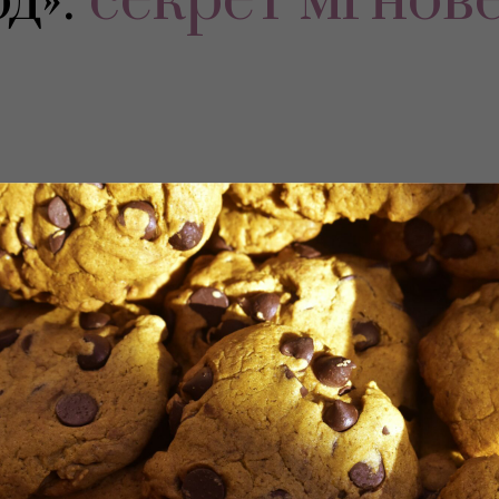
д»:
секрет мгнов
ение для тех, кто хочет выглядеть безупречно
тречей, мероприятием или фотосессией, когда
яжа и тонизирования с использованием средст
тный пилинг, который удаляет омертвевшие кл
 глубоко увлажняет кожу и возвращает ей упр
ицо, шею и зону декольте — закрепляет резул