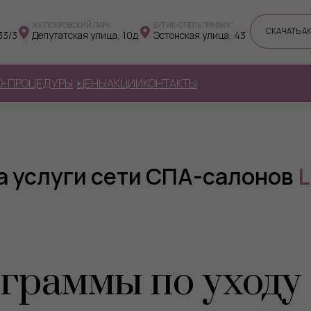
ЖК ПОКРОВСКИЙ ПАРК
БУТИК-ОТЕЛЬ "PINSKIY"
СКАЧАТЬ А
33/3
Депутатская улица, 10д
Эстонская улица, 43
О-ПРОЦЕДУРЫ
ЦЕНЫ
АКЦИИ
КОНТАКТЫ
а услуги сети СПА-салонов
L
граммы по уходу