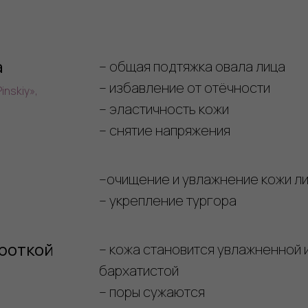
а
– общая подтяжка овала лица
– избавление от отёчности
inskiy»,
– эластичность кожи
– снятие напряжения
–очищение и увлажнение кожи л
– укрепление тургора
роткой
– кожа становится увлажненной 
бархатистой
– поры сужаются