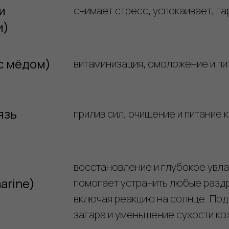
и
снимает стресс, успокаивает, г
и)
с мёдом)
витаминизация, омоложение и пи
язь
прилив сил, очищение и питание 
восстановление и глубокое увл
arine)
помогает устранить любые разд
включая реакцию на солнце. По
загара и уменьшение сухости ко