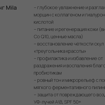
г Mila
– глубокое увлажнение и разгл
морщин с коллагеном и гиалуро
кислотой
– питание и регенерация кожи (ви
Co Q10, ценные масла)
– восстановление чёткости скул 
«треугольника красоты»
– профилактика и избавление от
раздражения и воспаления благ
пробиотикам
– ровный тон и микрорельеф с 
мягкого ферментативного пилин
– защита от повреждающего воз
УФ-лучей A\B, SPF 50+