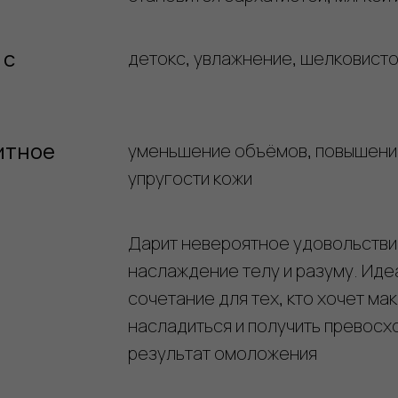
 с
детокс, увлажнение, шелковисто
итное
уменьшение объёмов, повышение
упругости кожи
Дарит невероятное удовольстви
наслаждение телу и разуму. Ид
сочетание для тех, кто хочет ма
насладиться и получить превосх
результат омоложения