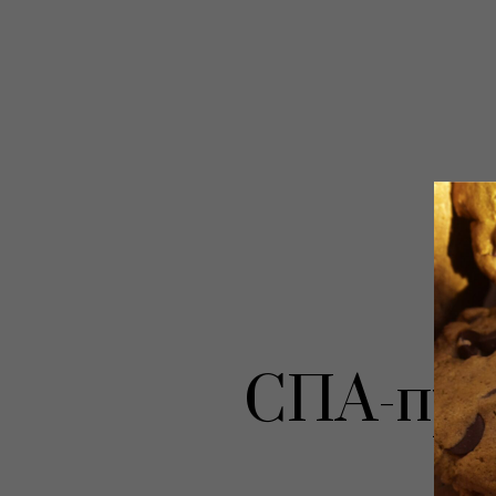
СПА-про