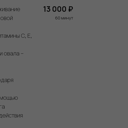
13 000 ₽
аживание
новой
60 минут
тамины С, Е,
и овала –
одаря
помощью
га
действия