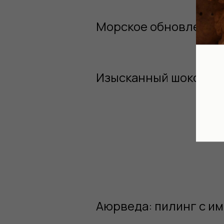
Морское обновление 
Изысканный шоколад
Аюрведа: пилинг с и