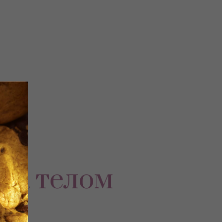
у
за телом