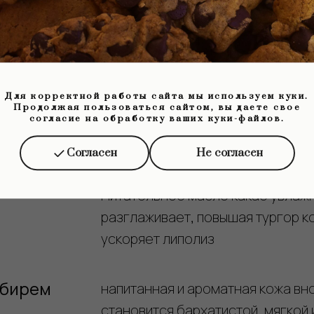
(Thalgo)
кожа идеально гладкая и подгот
интенсивным процедурам
Для корректной работы сайта мы используем куки.
ароматерапия способствует но
Продолжая пользоваться сайтом, вы даете свое
согласие на обработку ваших куки-файлов.
психоэмоционального состояния
каротин обеспечивает отшелуш
Согласен
Не согласен
отмирающих частиц с кожного по
Питательное масло какао увлажн
разглаживает, повышая тургор к
ускоряет липолиз
мбирем
напитанная и ароматная кожа вн
становится бархатистой, мягкой